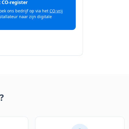
t CO-register
oek ons bedrijf op via het
CO-vrij
tallateur naar zijn digitale
?