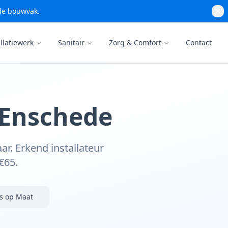
 de bouwvak.
llatiewerk
Sanitair
Zorg & Comfort
Contact
n Enschede
ar. Erkend installateur
€65.
s op Maat