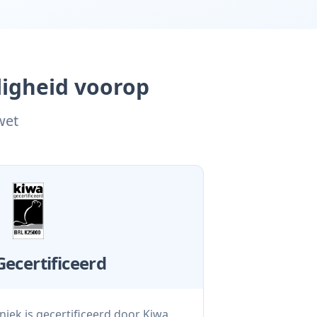
iligheid voorop
wet
ecertificeerd
iek is gecertificeerd door Kiwa,