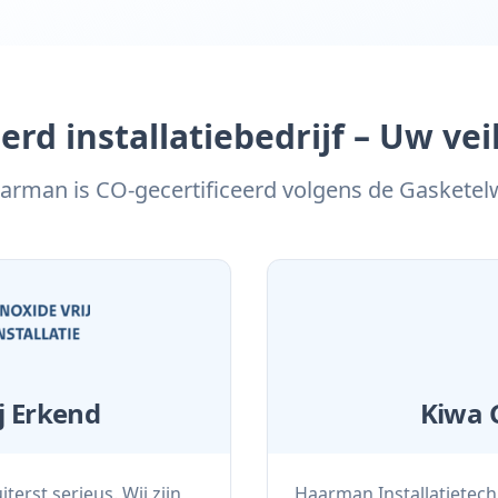
erd installatiebedrijf – Uw ve
arman is CO-gecertificeerd volgens de Gasketel
ij Erkend
Kiwa G
erst serieus. Wij zijn
Haarman Installatietechn