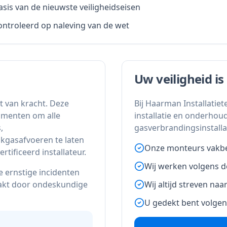
sis van de nieuwste veiligheidseisen
ontroleerd op naleving van de wet
Uw veiligheid i
et van kracht. Deze
Bij Haarman Installatiet
sumenten om alle
installatie en onderhoud
,
gasverbrandingsinstalla
okgasafvoeren te laten
Onze monteurs vakbe
tificeerd installateur.
Wij werken volgens de
 ernstige incidenten
akt door ondeskundige
Wij altijd streven na
U gedekt bent volgen