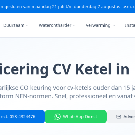
zijn gesloten van maandag 21 juli t/m donderdag 7 augustus i.v.m.
Duurzaam
Waterontharder
Verwarming
Insta
icering CV Ketel i
aarlijkse CO keuring voor cv-ketels ouder dan 15 ja
form NEN-normen. Snel, professioneel en vanaf 
irect: 053-4324476
WhatsApp Direct
Advie