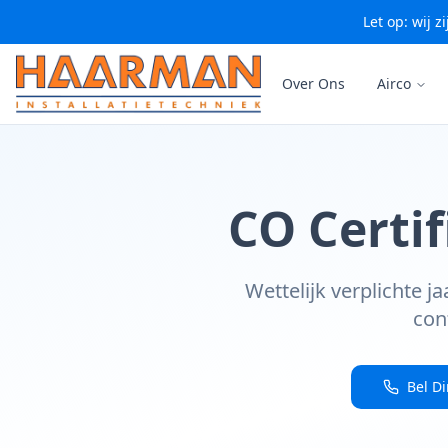
Let op: wij 
Skip naar hoofdinhoud
Over Ons
Airco
CO Certif
Wettelijk verplichte j
con
Bel D