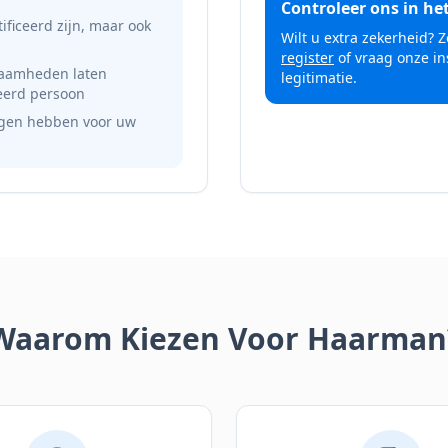
Controleer ons in he
ificeerd zijn, maar ook
Wilt u extra zekerheid? Z
register
of vraag onze ins
aamheden laten
legitimatie.
ceerd persoon
lgen hebben voor uw
Waarom Kiezen Voor Haarman