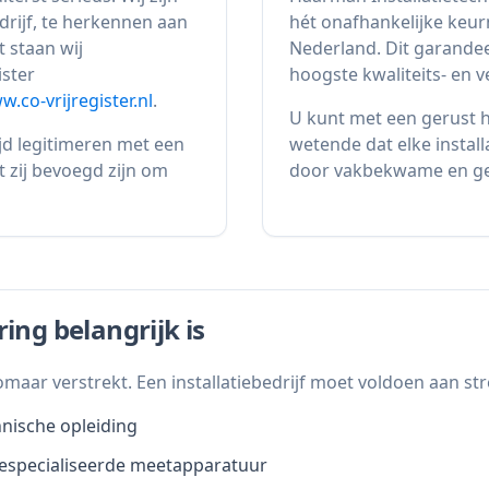
drijf, te herkennen aan
hét onafhankelijke keurm
t staan wij
Nederland. Dit garandee
ister
hoogste kwaliteits- en 
.co-vrijregister.nl
.
U kunt met een gerust h
ijd legitimeren met een
wetende dat elke instal
at zij bevoegd zijn om
door vakbekwame en gec
ing belangrijk is
zomaar verstrekt. Een installatiebedrijf moet voldoen aan st
hnische opleiding
especialiseerde meetapparatuur